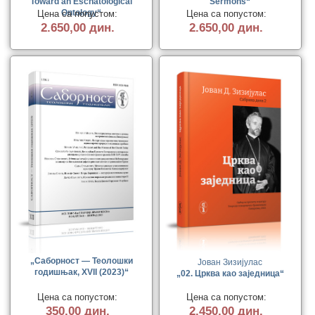
Toward an Eschatological
Sermons“
Цена са попустом:
Цена са попустом:
Ontology“
2.650,00 дин.
2.650,00 дин.
„Саборност — Теолошки
Јован Зизијулас
годишњак, XVII (2023)“
„02. Црква као заједница“
Цена са попустом:
Цена са попустом:
350,00 дин.
2.450,00 дин.