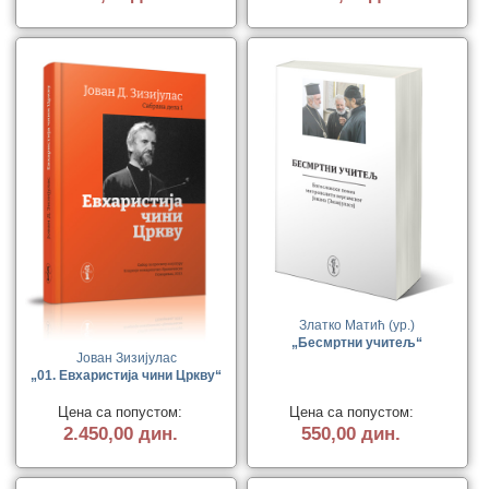
Златко Матић (ур.)
„Бесмртни учитељ“
Јован Зизијулас
„01. Евхаристија чини Цркву“
Цена са попустом:
Цена са попустом:
2.450,00 дин.
550,00 дин.