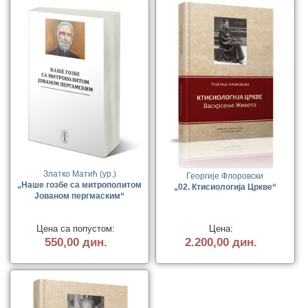
Златко Матић (ур.)
Георгије Флоровски
„Наше гозбе са митрополитом
„02. Ктисиологија Цркве“
Јованом пергмаским“
Цена са попустом:
Цена:
550,00 дин.
2.200,00 дин.