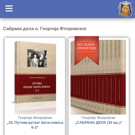
Сабрана дела о. Георгија Флоровског
Георгије Флоровски
Георгије Флоровски
„34. Путеви руског богословља
„САБРАНА ДЕЛА (35 књ.)“
6-2“