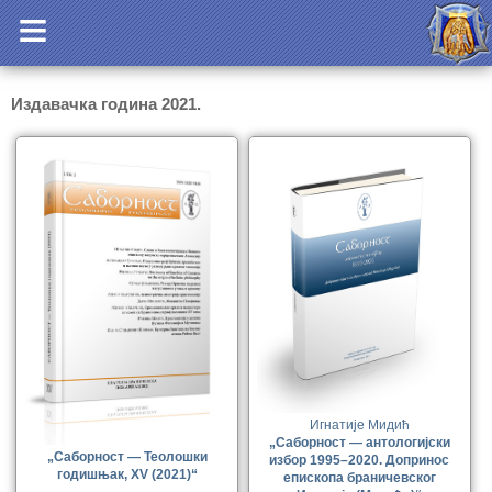
Издавачка година 2021.
Игнатије Мидић
„Саборност — антологијски
„Саборност — Теолошки
избор 1995–2020. Допринос
годишњак, XV (2021)“
епископа браничевског