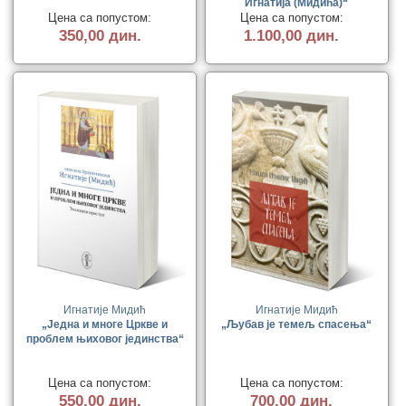
Игнатија (Мидића)“
Цена са попустом:
Цена са попустом:
350,00 дин.
1.100,00 дин.
Игнатије Мидић
Игнатије Мидић
„Једна и многе Цркве и
„Љубав је темељ спасења“
проблем њиховог јединства“
Цена са попустом:
Цена са попустом:
550,00 дин.
700,00 дин.