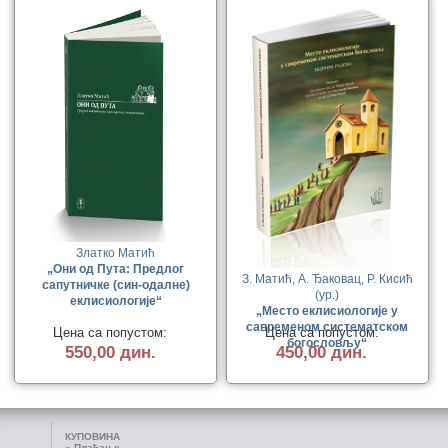
Златко Матић
„Они од Пута: Предлог
З. Матић, А. Ђаковац, Р. Кисић
сапутничке (син-одалне)
(ур.)
еклисиологије“
„Место еклисиологије у
савременом систематском
Цена са попустом:
Цена са попустом:
богословљу“
550,00 дин.
450,00 дин.
КУПОВИНА
»
Плаћање