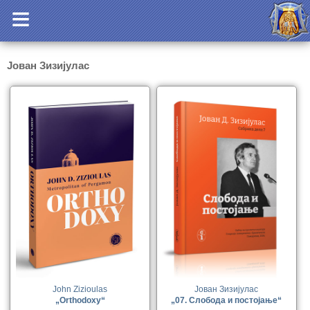
Јован Зизијулас
John Zizioulas
Јован Зизијулас
„Orthodoxy“
„07. Слобода и постојање“