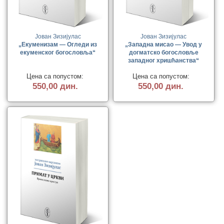
Јован Зизијулас
Јован Зизијулас
„Екуменизам — Огледи из
„Западна мисао — Увод у
екуменског богословља“
догматско богословље
западног хришћанства“
Цена са попустом:
Цена са попустом:
550,00 дин.
550,00 дин.