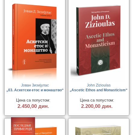
Јован Зизијулас
John Zizioulas
„03. Аскетски етос и монаштво“
„Ascetic Ethos and Monasticism“
Цена са попустом:
Цена са попустом:
2.450,00 дин.
2.200,00 дин.