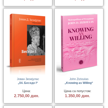
Јован Зизијулас
John Zizioulas
„04. Беседе I“
„Knowing as Willing“
Цена:
Цена са попустом:
2.750,00 дин.
1.350,00 дин.