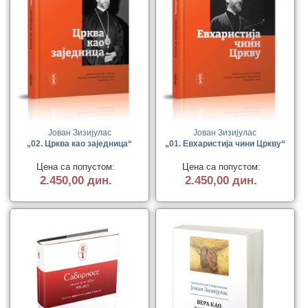
Јован Зизијулас
Јован Зизијулас
„02. Црква као заједница“
„01. Евхаристија чини Цркву“
Цена са попустом:
Цена са попустом:
2.450,00 дин.
2.450,00 дин.