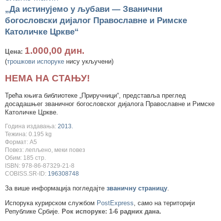
„Да истинујемо у љубави — Званични
богословски дијалог Православне и Римске
Католичке Цркве“
1.000,00 дин.
Цена:
(
трошкови испоруке
нису укључени)
НЕМА НА СТАЊУ!
Трећа књига библиотеке „Приручници“, представља преглед
досадашњег званичног богословског дијалога Православне и Римске
Католичке Цркве.
Година издавања:
2013.
Тежина: 0.195 kg
Формат: A5
Повез: лепљено, меки повез
Обим: 185 стр.
ISBN: 978-86-87329-21-8
COBISS.SR-ID:
196308748
За више информација погледајте
званичну страницу
.
Испорука курирском службом
PostExpress
, само на територији
Републике Србије.
Рок испоруке: 1-6 радних дана.