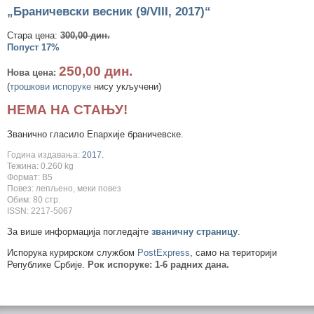
„Браничевски весник (9/VIII, 2017)“
Стара цена:
300,00 дин.
Попуст 17%
250,00 дин.
Нова цена:
(
трошкови испоруке
нису укључени)
НЕМА НА СТАЊУ!
Званично гласило Епархије браничевске.
Година издавања:
2017.
Тежина: 0.260 kg
Формат: B5
Повез: лепљено, меки повез
Обим: 80 стр.
ISSN: 2217-5067
За више информација погледајте
званичну страницу
.
Испорука курирском службом
PostExpress
, само на територији
Републике Србије.
Рок испоруке: 1-6 радних дана.