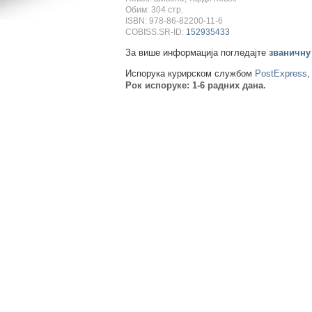
Обим: 304 стр.
ISBN: 978-86-82200-11-6
COBISS.SR-ID:
152935433
За више информација погледајте
званичну
Испорука курирском службом
PostExpress
,
Рок испоруке: 1-6 радних дана.