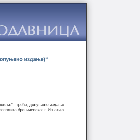
допуњено издање)“
ловље“ - треће, допуњено издање
ополита браничевског г. Игнатија