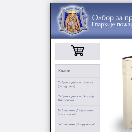
Књиге
Сабрана дела м. Јована
(Зизијуласа)
Сабрана дела о. Георгија
Флоровског
Библиотека „Савремено
богословље“
Библиотека „Приручници“