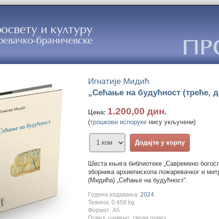
Игнатије Мидић
„Сећање на будућност (треће, 
1.200,00 дин.
Цена:
(
трошкови испоруке
нису укључени)
Шеста књига библиотеке „Савремено богос
зборника архиепископа пожаревачког и митр
(Мидића) „Сећање на будућност“.
Година издавања:
2024.
Тежина: 0.458 kg
Формат: A5
Повез: шивено, тврди повез