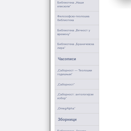
Библиотека „Наши
епископи“
Филозофско-теолошка
библиотека
Библиотека „Вечност у
времену“
Библиотека „Браничевска
лира“
Часописи
„Саборност — Теолошки
годишњак“
„Саборност“
„Саборност: антологијски
избор“
„OmegAlpha“
Зборници
Библиотека „Архива