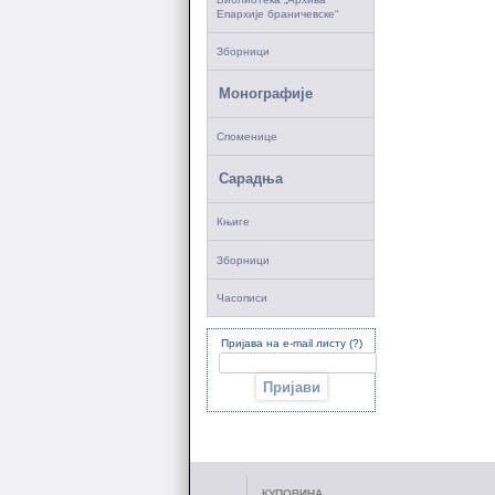
Епархије браничевске“
Зборници
Монографије
Споменице
Сарадња
Књиге
Зборници
Часописи
Пријава на e-mail листу (?)
КУПОВИНА