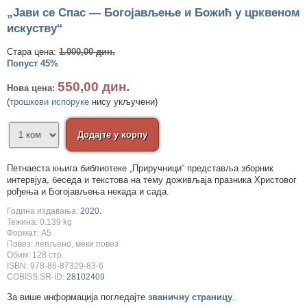
„Јави се Спас — Богојављење и Божић у црквеном
искуству“
Стара цена:
1.000,00 дин.
Попуст 45%
550,00 дин.
Нова цена:
(
трошкови испоруке
нису укључени)
Петнаеста књига библиотеке „Приручници“ представља зборник
интервјуа, беседа и текстова на тему доживљаја празника Христовог
рођења и Богојављења некада и сада.
Година издавања:
2020.
Тежина: 0.139 kg
Формат: A5
Повез: лепљено, меки повез
Обим: 128 стр.
ISBN: 978-86-87329-83-6
COBISS.SR-ID:
28102409
За више информација погледајте
званичну страницу
.